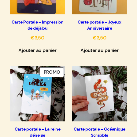
Carte Postale – Impression
Carte postale – Joyeux
de déjà bu
Anniversaire
€
3,50
€
3,50
Ajouter au panier
Ajouter au panier
PRODUIT
PROMO
EN
PROMOTION
Carte postale – La reine
Carte postale – Océanique
déneige
Scrabble