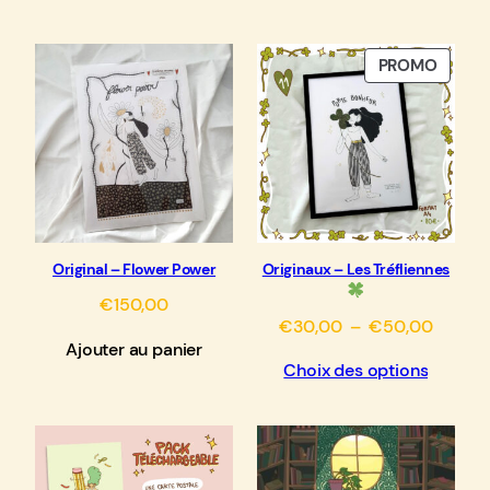
PRODU
PROMO
EN
PROM
Original – Flower Power
Originaux – Les Tréfliennes
€
150,00
Plage
€
30,00
–
€
50,00
Ajouter au panier
de
Choix des options
prix :
€30,0
à
€50,0