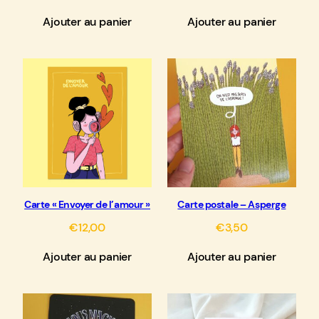
prix
prix
Ajouter au panier
Ajouter au panier
initial
actuel
était :
est :
€8,00.
€6,00.
Carte « Envoyer de l’amour »
Carte postale – Asperge
€
12,00
€
3,50
Ajouter au panier
Ajouter au panier