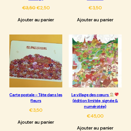
Le
Le
€
3,50
€
2,50
€
3,50
prix
prix
Ajouter au panier
Ajouter au panier
initial
actuel
était :
est :
€3,50.
€2,50.
Carte postale – Tête dans les
Le village des cœurs
fleurs
(édition limitée, signée &
numérotée)
€
3,50
€
45,00
Ajouter au panier
Ajouter au panier