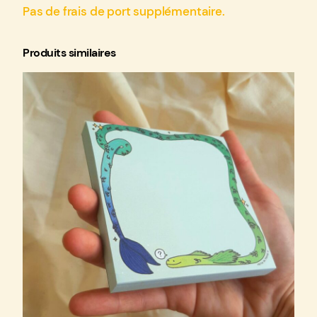
a
Pas de frais de port supplémentaire.
r
t
Produits similaires
e
p
o
s
t
a
l
e
–
O
c
é
a
n
i
q