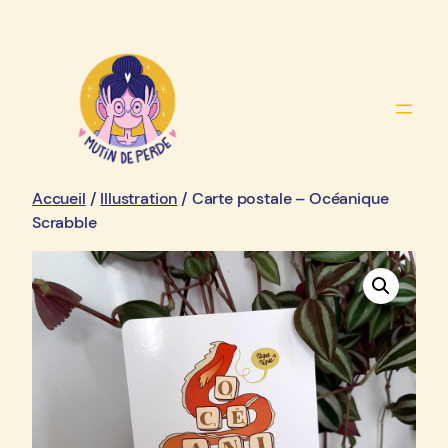
Aller
au
contenu
Accueil
/
Illustration
/ Carte postale – Océanique
Scrabble