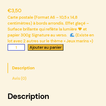
€
3,50
Carte postale (Format A6 – 10,5 x 14,8
centimètres) à bords arrondis. Effet glaçé –
Surface brillante qui reflète la lumière ♥ et
papier 300g Signature au verso.
(Existe en
lot avec 2 autres sur le thème « Jeux marins »)
q
Ajouter au panier
u
a
n
Description
t
i
Avis (0)
t
é
d
Description
e
C