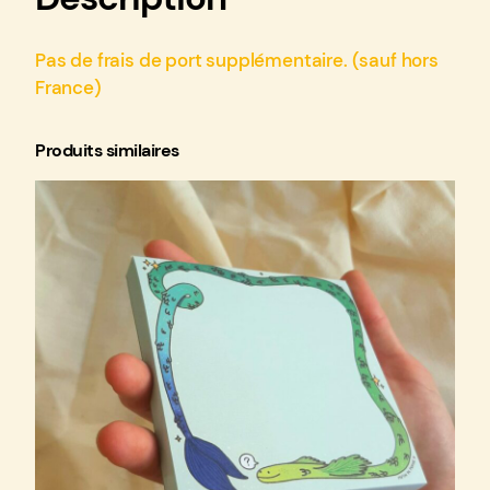
e
C
a
Pas de frais de port supplémentaire. (sauf hors
r
France)
t
e
Produits similaires
p
o
s
t
a
l
e
–
J
o
y
e
u