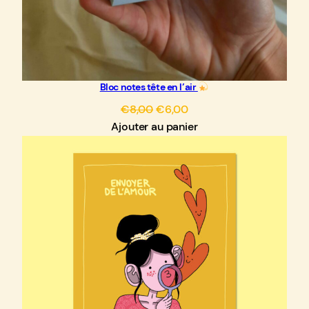
Bloc notes tête en l’air
Le
Le
€
8,00
€
6,00
prix
prix
Ajouter au panier
initial
actuel
était :
est :
€8,00.
€6,00.