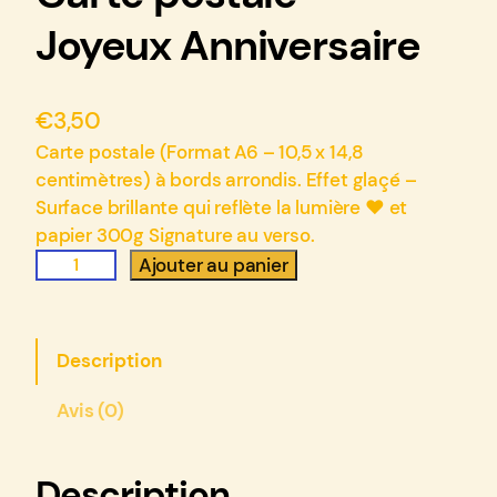
Joyeux Anniversaire
€
3,50
Carte postale (Format A6 – 10,5 x 14,8
centimètres) à bords arrondis. Effet glaçé –
Surface brillante qui reflète la lumière ♥ et
papier 300g Signature au verso.
q
Ajouter au panier
u
a
n
Description
t
i
Avis (0)
t
é
d
Description