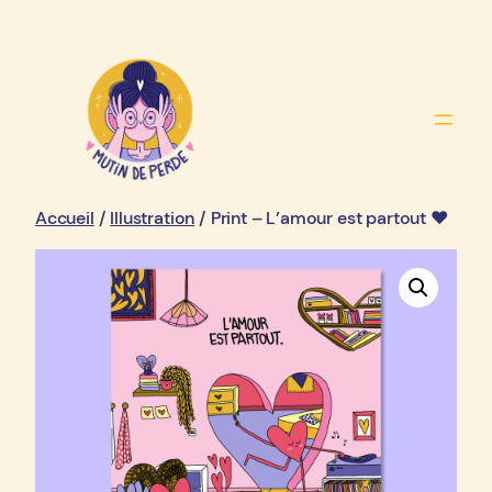
Aller
au
contenu
Accueil
/
Illustration
/ Print – L’amour est partout ♥