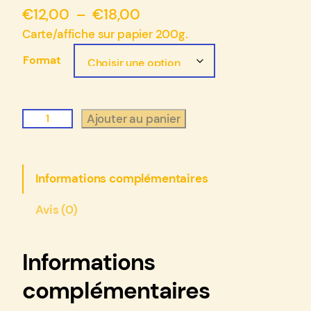
P
€
12,00
–
€
18,00
l
Carte/affiche sur papier 200g.
a
Format
g
e
q
Ajouter au panier
d
u
e
a
p
n
Informations complémentaires
t
r
i
i
Avis (0)
t
x
é
d
Informations
e
:
complémentaires
P
€
r