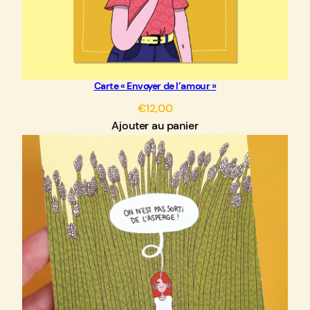
u
t
♥
Carte « Envoyer de l’amour »
€
12,00
Ajouter au panier