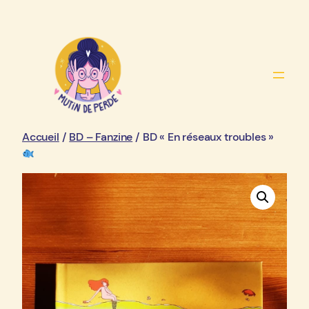
Aller
au
contenu
Accueil
/
BD – Fanzine
/ BD « En réseaux troubles »