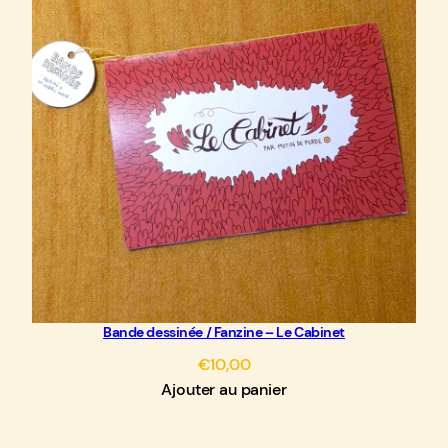
u
b
l
e
s
"
Bande dessinée / Fanzine – Le Cabinet
€
10,00
Ajouter au panier