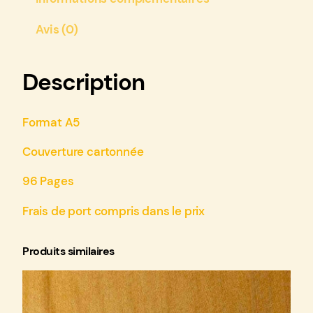
t
€
é
Avis (0)
3
d
e
2
B
Description
,
D
0
"
Format A5
E
0
n
Couverture cartonnée
r
é
96 Pages
s
e
Frais de port compris dans le prix
a
u
Produits similaires
x
t
r
o