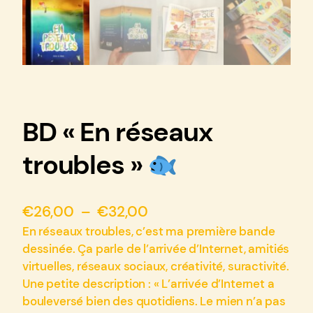
BD « En réseaux
troubles »
P
€
26,00
–
€
32,00
l
En réseaux troubles, c’est ma première bande
dessinée. Ça parle de l’arrivée d’Internet, amitiés
a
virtuelles, réseaux sociaux, créativité, suractivité.
g
Une petite description : « L’arrivée d’Internet a
e
bouleversé bien des quotidiens. Le mien n’a pas