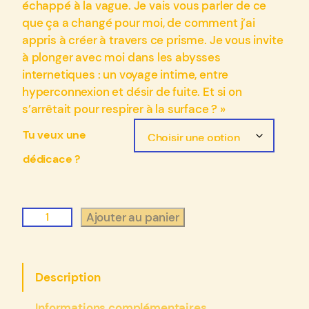
d
échappé à la vague. Je vais vous parler de ce
que ça a changé pour moi, de comment j’ai
e
appris à créer à travers ce prisme. Je vous invite
p
à plonger avec moi dans les abysses
r
internetiques : un voyage intime, entre
i
hyperconnexion et désir de fuite. Et si on
s’arrêtait pour respirer à la surface ? »
x
Tu veux une
:
dédicace ?
€
2
q
Ajouter au panier
6
u
,
a
0
n
Description
t
0
i
à
Informations complémentaires